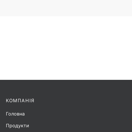
Антена Horwin AF-400-1 | 400-470 MHz | 2/4.14
dBd/dBi
Додати в запит
КОМПАНІЯ
Головна
Продукти