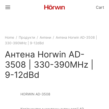
Cart
Home
/
Продукти
/
Антени
/
Антена Horwin AD-3508 |
330-390MHz | 9-12dBd
Антена Horwin AD-
3508 | 330-390MHz |
9-12dBd
HORWIN AD-3508
Керівництво з монтажу антен серії AD