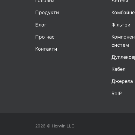
Головна
Антени
Продукти
Комбайне
Блог
Фільтри
Про нас
Компонен
систем
Контакти
Дуплексе
Кабелі
Джерела 
RoIP
2026 © Horwin LLC