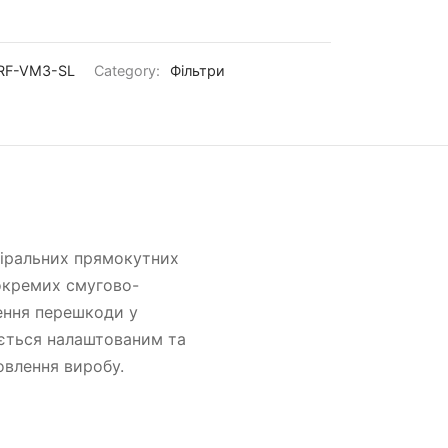
RF-VM3-SL
Category:
Фільтри
піральних прямокутних
 окремих смугово-
ення перешкоди у
яється налаштованим та
овлення виробу.