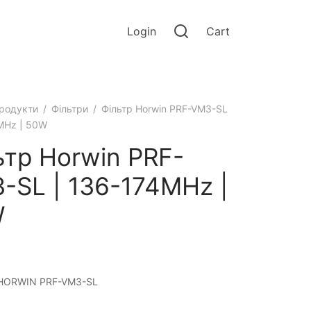
Login
Cart
родукти
/
Фільтри
/
Фільтр Horwin PRF-VM3-SL
MHz | 50W
ьтр Horwin PRF-
-SL | 136-174MHz |
W
HORWIN PRF-VM3-SL