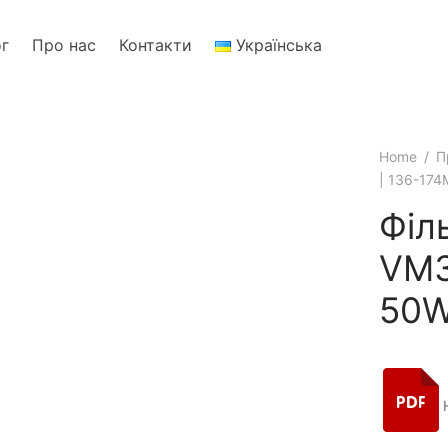
ог
Про нас
Контакти
Українська
Home
/
П
| 136-174
Філ
VM3
50