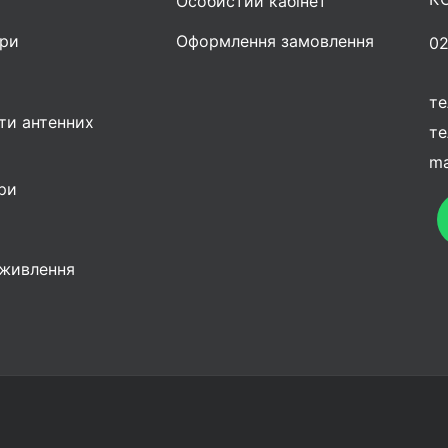
Особистий кабінет
ри
Оформлення замовлення
02
те
ти антенних
те
ma
ри
живлення