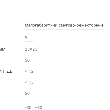
Малогабаритний смугово-режекторний
VHF
 ММ
23×23
50
NT, ДБ
< 1,2
< 1,5
50
-30…+60