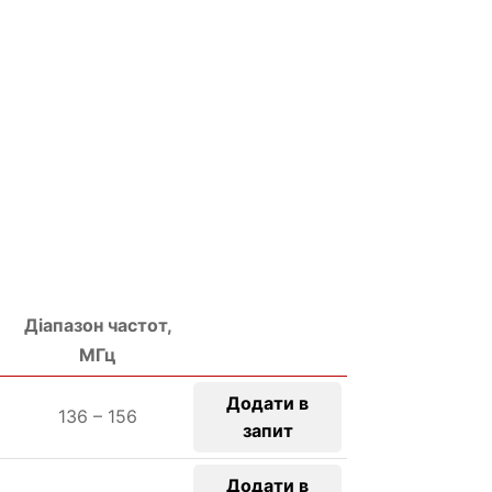
Діапазон частот,
МГц
Додати в
136 – 156
запит
Додати в