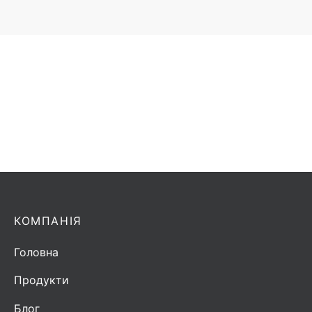
Антена Horwin AJ-800 | 825-890 MHz | 3dBi
Додати в запит
КОМПАНІЯ
Головна
Продукти
Блог